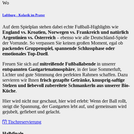
Wo
Luftburg - Kolarik im Prater
Auf dem Spielplan stehen dabei echte Fußball-Highlights wie
England vs. Kroatien, Norwegen vs. Frankreich und natürlich
Argentinien vs. Österreich
– ebenso wie alle Deutschland-Spiele
der Vorrunde. So verpassen Sie keinen großen Moment, egal ob
packendes Gruppenspiel, spannende Schlussphase oder
emotionales Top-Duell
.
Freuen Sie sich auf
mitreißende Fußballabende
in unserer
entspannten Gastgartenatmosphäre
, in der laue Sommerluft,
Lichter und gute Stimmung den perfekten Rahmen schaffen. Dazu
servieren wir Ihnen
frisch gezapfte Getränke, knusprig-saftige
Stelzen und liebevoll zubereitete Schmankerln aus unserer Bio-
Küche
.
Hier wird nicht nur geschaut, hier wird erlebt: Wenn der Ball rollt,
steigt die Spannung, der Gastgarten lebt auf, und gemeinsam wird
gejubelt, gefiebert und gelacht.
Tischreservierung
Halbfinale